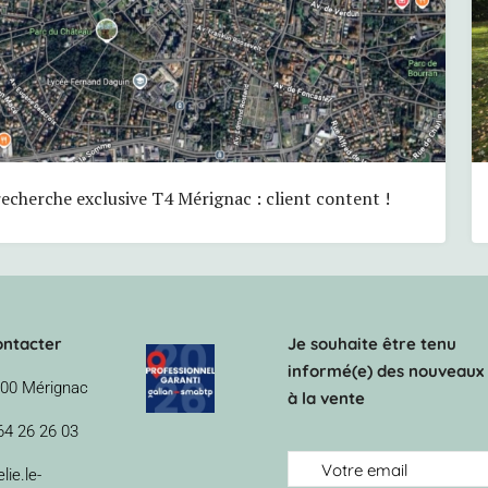
recherche exclusive T4 Mérignac : client content !
ontacter
Je souhaite être tenu
informé(e) des nouveaux 
00 Mérignac
à la vente
64 26 26 03
lie.le-